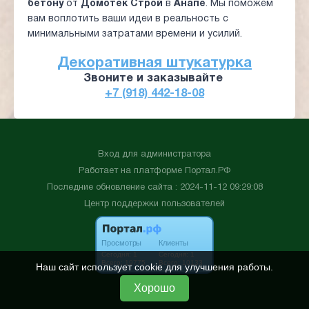
бетону
от
Домотек Строй
в
Анапе
. Мы поможем
вам воплотить ваши идеи в реальность с
минимальными затратами времени и усилий.
Декоративная штукатурка
Звоните и заказывайте
+7 (918) 442-18-08
Вход для администратора
Работает на платформе
Портал.РФ
Последние обновление сайта
: 2024-11-12 09:29:08
Центр поддержки пользователей
Наш сайт использует cookie для улучшения работы.
Хорошо